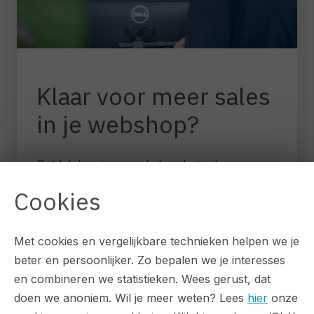
Klaar voor meer sales
in je webshop?
Ontdek hoe jouw webshop beter kan
presteren. Geen verplichtingen, alleen
Cookies
waardevolle inzichten.
arrow_forward
Met cookies en vergelijkbare technieken helpen we je
Check mijn webshop
beter en persoonlijker. Zo bepalen we je interesses
en combineren we statistieken. Wees gerust, dat
doen we anoniem. Wil je meer weten? Lees
hier
onze