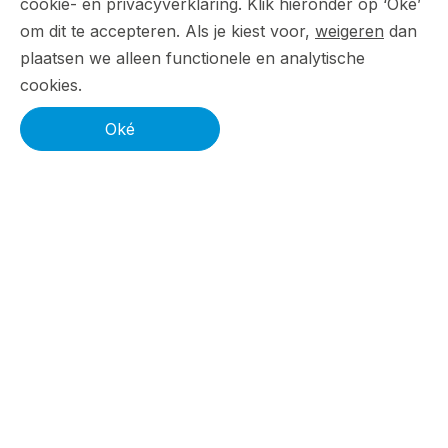
cookie- en privacyverklaring. Klik hieronder op ‘Oké’
om dit te accepteren. Als je kiest voor,
weigeren
dan
plaatsen we alleen functionele en analytische
cookies.
Oké
PROFESSIONELE WEBSHOP LATEN
BOUWEN
Dit doen wij écht anders
SEO FIRST:
Onze webshops hebben onderdelen