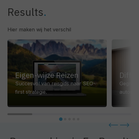
Results
Hier maken wij het verschil
Eigen-wijze Reizen
Diffe
Succesvol van reisgids naar SEO-
Gegroeid
first strategie.
autorite