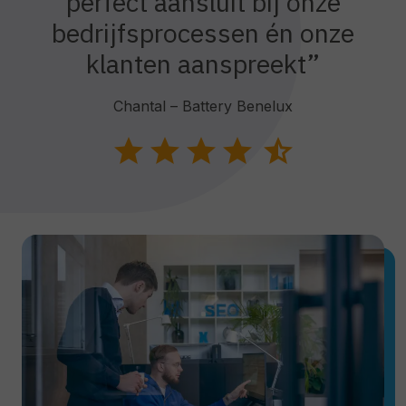
perfect aansluit bij onze
bedrijfsprocessen én onze
klanten aanspreekt”
Chantal – Battery Benelux
star
star
star
star
star_half